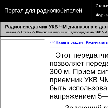
Стать
Портал для радиолюбителей
Журна
Радиопередатчик УКВ ЧМ диапазона с дал
Главная
->
Статьи
->
Шпионские штучки
-> Радиопередатчик УКВ ЧМ 
<< Назад в раздел
Распечатать
Этот передатчи
позволяет перед
300 м. Прием си
приемник УКВ ЧМ
быть использова
напряжением 5—
Задающий ген