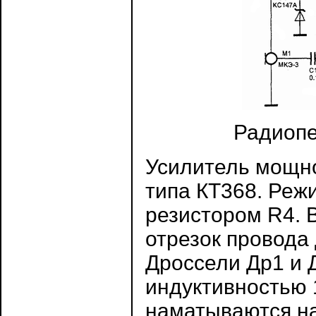
Радиопе
Усилитель мощно
типа КТ368. Реж
резистором R4. 
отрезок провода 
Дроссели Др1 и 
индуктивностью 1
наматываются на