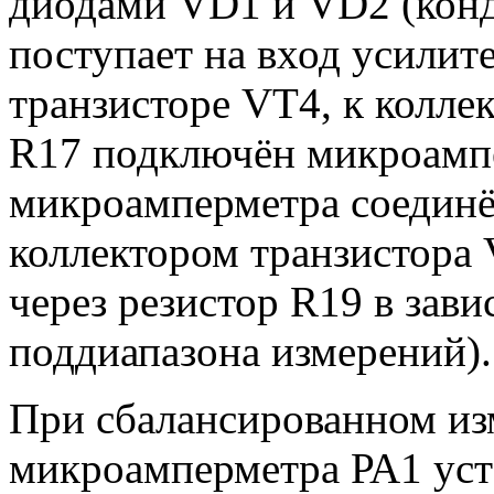
диодами VD1 и VD2 (конд
поступает на вход усилит
транзисторе VT4, к коллек
R17 подключён микроамп
микроамперметра соединё
коллектором транзистора 
через резистор R19 в зав
поддиапазона измерений).
При сбалансированном из
микроамперметра РА1 уст