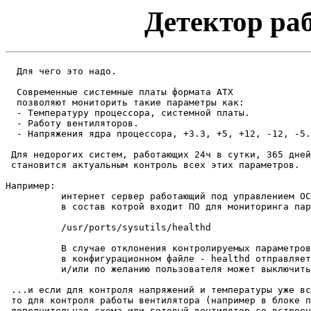
Детектор ра
  Для чего это надо.

  Современные системные платы формата АТХ 

  позволяют мониторить такие параметры как:

  - Температуру процессора, системной платы.

  - Работу вентиляторов.

  - Напряжения ядра процессора, +3.3, +5, +12, -12, -5.

 Для недорогих систем, работающих 24ч в сутки, 365 дней
 становится актуальным контроль всех этих параметров.

Например: 

          интернет сервер работающий под управлением ОС
          в состав котрой входит ПО для мониторинга пар
          /usr/ports/sysutils/healthd

          В случае отклонения контролируемых параметров
          в конфигурационном файле - healthd отправляет
          и/или по желанию пользователя может выключить
 ...и если для контроля напряжений и температуры уже вс
 то для контроля работы вентилятора (например в блоке п
 дополнительная схема или готовый вентилятор со встроен