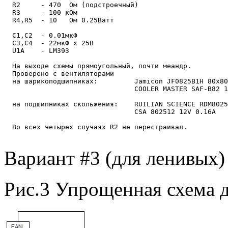
  R2     - 470  Ом (подстроечный)

  R3     - 100 кОм

  R4,R5  - 10   Ом 0.25Ватт

  C1,С2  - 0.01мкФ

  C3,C4  - 22мкФ х 25В

  U1A    - LM393

  На выходе схемы прямоугольный, почти меандр.

  Проверено с вентиляторами

  на шарикоподшипниках:         Jamicon JF0825B1H 80х80
                                COOLER MASTER SAF-B82 1
  на подшипниках скольжения:    RUILIAN SCIENCE RDM8025
                                CSA 802512 12V 0.16A

  Во всех четырех случаях R2 не перестраивал.

Вариант #3 (для ленивых)
Рис.3 Упрощенная схема д