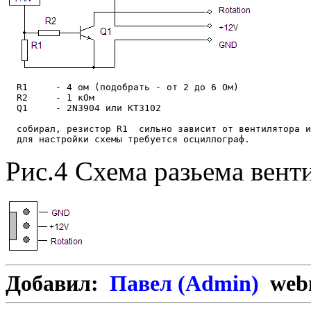
  R1     - 4 ом (подобрать - от 2 до 6 Ом)

  R2     - 1 кОм

  Q1     - 2N3904 или КТ3102

  собирал, резистор R1  сильно зависит от вентилятора и
Рис.4 Схема разьема вент
Добавил:
Павел (Admin)
webm