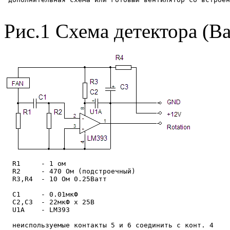
Рис.1 Схема детектора (Ва
  R1     - 1 ом 

  R2     - 470 Ом (подстроечный)

  R3,R4  - 10 Ом 0.25Ватт

  C1     - 0.01мкФ

  C2,C3  - 22мкФ х 25В

  U1A    - LM393

  неиспользуемые контакты 5 и 6 соединить с конт. 4
