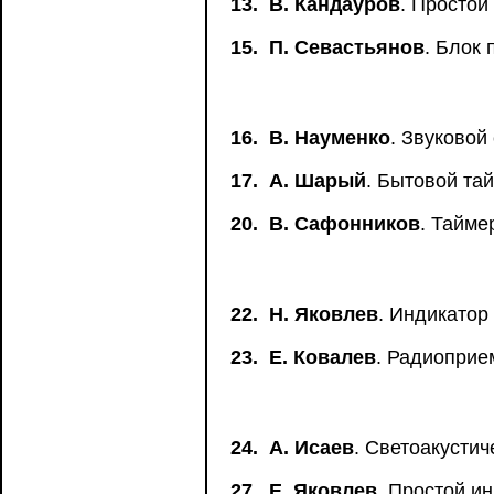
13.
В. Кандауров
. Простой
15.
П. Севастьянов
. Блок 
16.
В. Науменко
. Звуковой
17.
А. Шарый
. Бытовой та
20.
В. Сафонников
. Тайме
22.
Н. Яковлев
. Индикатор
23.
Е. Ковалев
. Радиоприе
24.
А. Исаев
. Светоакусти
27.
Е. Яковлев
. Простой и