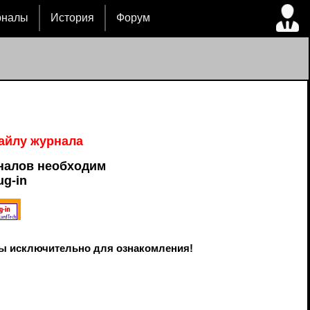
рналы
История
Форум
файлу журнала
налов необходим
ug-in
ы исключительно для ознакомления!