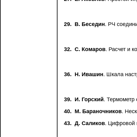
29.
В. Беседин
. РЧ соедин
32.
С. Комаров
. Расчет и 
36.
Н. Ивашин
. Шкала нас
39.
И. Горский
. Термометр 
40.
М. Бараночников
. Нес
43.
Д. Саликов
. Цифровой 