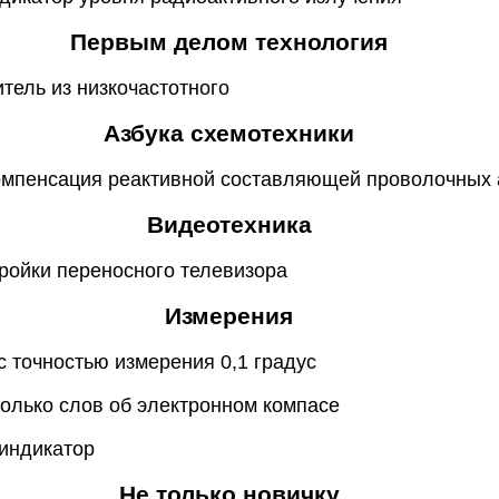
Первым делом технология
итель из низкочастотного
Азбука схемотехники
компенсация реактивной составляющей проволочных 
Видеотехника
тройки переносного телевизора
Измерения
с точностью измерения 0,1 градус
колько слов об электронном компасе
индикатор
Не только новичку