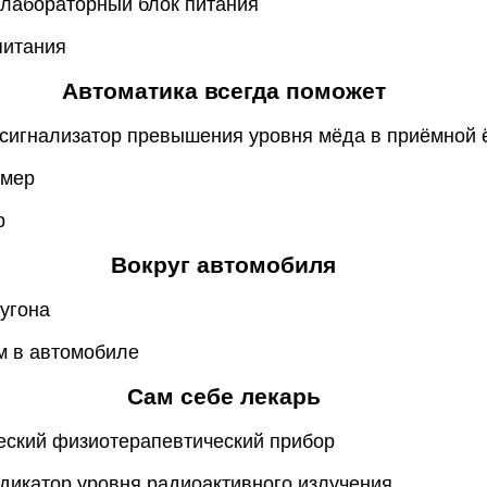
 лабораторный блок питания
питания
Автоматика всегда поможет
 сигнализатор превышения уровня мёда в приёмной ё
ймер
р
Вокруг автомобиля
 угона
м в автомобиле
Сам себе лекарь
ческий физиотерапевтический прибор
ндикатор уровня радиоактивного излучения