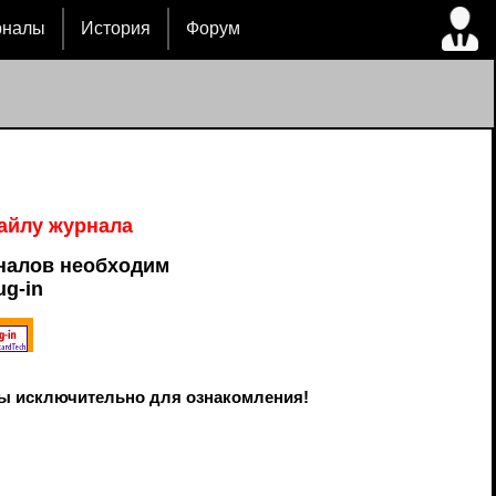
рналы
История
Форум
файлу журнала
налов необходим
ug-in
ы исключительно для ознакомления!