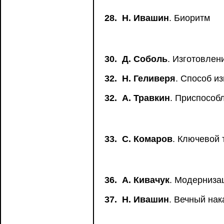
28.
Н. Ивашин
. Биоритм
30.
Д. Соболь
. Изготовлен
32.
Н. Геливеря
. Способ и
32.
А. Травкин
. Приспособ
33.
С. Комаров
. Ключевой
36.
А. Кивачук
. Модерниза
37.
Н. Ивашин
. Вечный нак