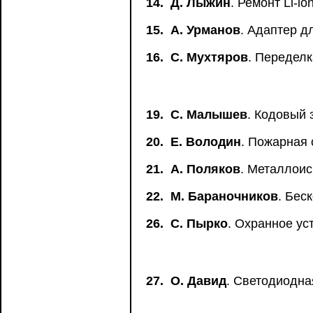
14.
Д. Лыжин
. Ремонт Li-io
15.
А. Урманов
. Адаптер 
16.
С. Мухтяров
. Передел
19.
С. Малышев
. Кодовый 
20.
Е. Володин
. Пожарная 
21.
А. Поляков
. Металлоис
22.
М. Бараночников
. Бес
26.
С. Пырко
. Охранное ус
27.
О. Давид
. Светодиодна