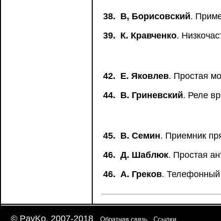
38.
В, Борисовский
. Прим
39.
К. Кравченко
. Низкоча
42.
Е. Яковлев
. Простая м
44.
В. Гриневский
. Реле в
45.
В. Семин
. Приемник пр
46.
Д. Шаблюк
. Простая а
46.
А. Греков
. Телефонный
© PavKo, 2007-2018
Обратная связь
Ссылки