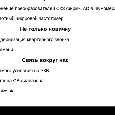
енение преобразователей СКЗ фирмы AD в шумомера
стотный цифровой частотомер
Не только новичку
одернизация квартирного звонка
ремени
Связь вокруг нас
ямого усиления на УКВ
нтенна СВ диапазона
 жучок