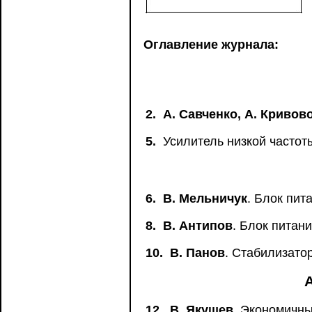
Оглавление журнала:
2.
А. Савченко, А. Кривов
5.
Усилитель низкой часто
6.
В. Мельничук
. Блок пит
8.
В. Антипов
. Блок питан
10.
В. Панов
. Стабилизато
12.
В. Якушев
. Экономичн