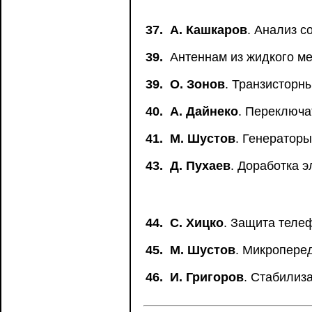
37.
А. Кашкаров
. Анализ 
39.
Антеннам из жидкого м
39.
О. Зонов
. Транзисторн
40.
А. Дайнеко
. Переключа
41.
М. Шустов
. Генератор
43.
Д. Пухаев
. Доработка 
44.
С. Хицко
. Защита теле
45.
М. Шустов
. Микропере
46.
И. Григоров
. Стабилиз