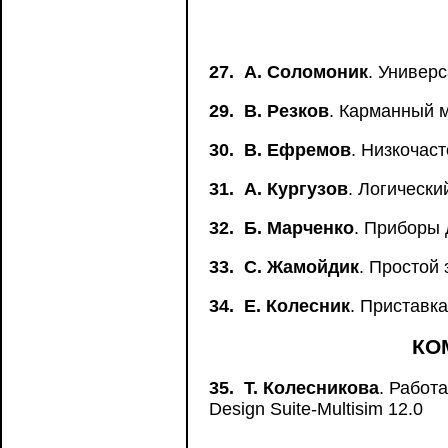
27.
А. Соломоник
. Универ
29.
В. Резков
. Карманный 
30.
В. Ефремов
. Низкочас
31.
А. Кургузов
. Логически
32.
Б. Марченко
. Приборы
33.
С. Жамойдик
. Простой
34.
Е. Колесник
. Приставк
КО
35.
Т. Колесникова
. Работ
Design Suite-Multisim 12.0