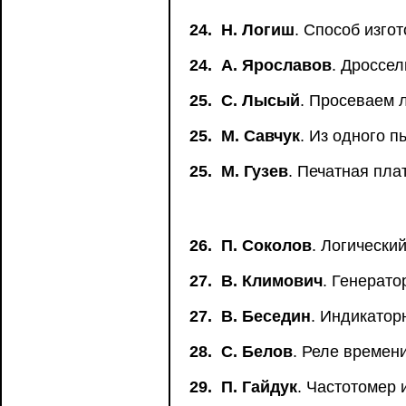
24.
Н. Логиш
. Способ изг
24.
А. Ярославов
. Дроссел
25.
С. Лысый
. Просеваем 
25.
М. Савчук
. Из одного п
25.
М. Гузев
. Печатная пла
26.
П. Соколов
. Логически
27.
В. Климович
. Генерато
27.
В. Беседин
. Индикатор
28.
С. Белов
. Реле времен
29.
П. Гайдук
. Частотомер 