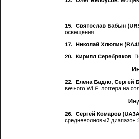
12.
Олег Белоусов
. Мощны
15.
Святослав Бабын (UR
освещения
17.
Николай Хлюпин (RA4
20.
Кирилл Серебряков
. 
И
22.
Елена Бадло, Сергей 
вечного Wi-Fi логгера на с
Ин
26.
Сергей Комаров (UA3
средневолновый диапазон 