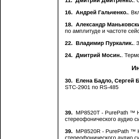
11.
Дмитрий Дмитренко.
.
16.
Андрей Гальченко.
. В
18.
Александр Маньковск
по амплитуде и частоте сей
22.
Владимир Пуркалик.
. 
24.
Дмитрий Мосин.
. Терм
И
30.
Елена Бадло, Сергей 
STC-2901 по RS-485
39.
MP8520T - PurePath ™ H
стереофонического аудио с
39.
MP8520R - PurePath ™ H
стереофонического аудио с