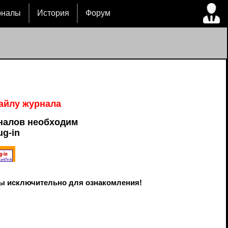
рналы
История
Форум
файлу журнала
налов необходим
ug-in
ы исключительно для ознакомления!