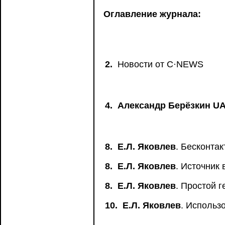
Оглавление журнала:
2.
Новости от C·NEWS
4.
Александр Берёзкин U
8.
Е.Л. Яковлев
. Бесконта
8.
Е.Л. Яковлев
. Источник
8.
Е.Л. Яковлев
. Простой 
10.
Е.Л. Яковлев
. Использ