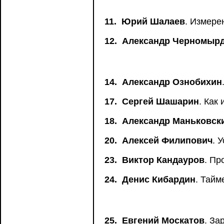
11.
Юрий Шалаев
. Измере
12.
Александр Черномыр
14.
Александр Ознобихин
17.
Сергей Шашарин
. Как
18.
Александр Маньковск
20.
Алексей Филипович
. 
23.
Виктор Кандауров
. Пр
24.
Денис Кибардин
. Тайм
25.
Евгений Москатов
. За