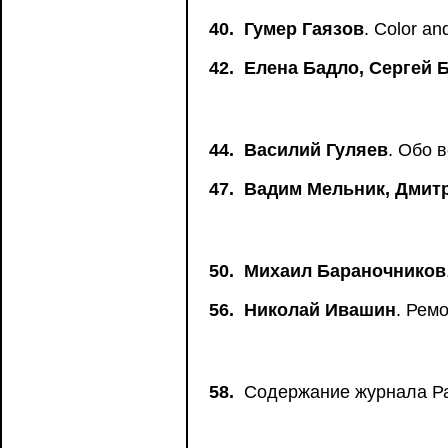
40.
Гумер Гаязов
. Color a
42.
Елена Бадло, Сергей 
44.
Василий Гуляев
. Обо 
47.
Вадим Мельник, Дмит
50.
Михаил Бараночников
56.
Николай Ивашин
. Рем
58.
Содержание журнала Ра