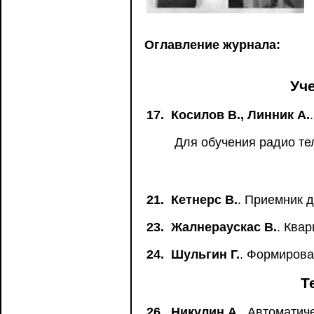
Оглавление журнала:
Уч
17.
Косилов В., Линник А.
Для обучения радио те
21.
Кетнерс В.
. Приемник 
23.
Жалнераускас В.
. Ква
24.
Шульгин Г.
. Формирова
Т
26.
Никулин А.
. Автоматич