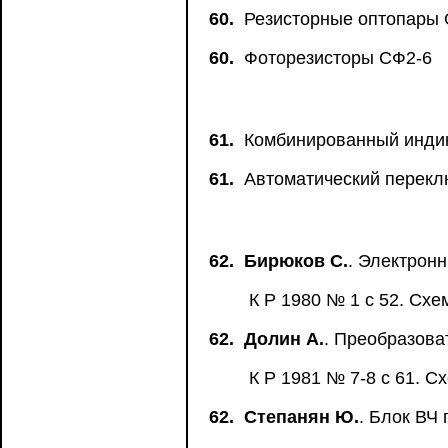
60.
Резисторные оптопары 
60.
Фоторезисторы СФ2-6
61.
Комбинированный индик
61.
Автоматический перекл
62.
Бирюков С.
. Электрон
К Р 1980 № 1 с 52. Схе
62.
Долин А.
. Преобразова
К Р 1981 № 7-8 с 61. С
62.
Степанян Ю.
. Блок ВЧ