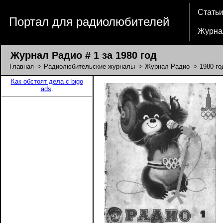
Стать
Портал для радиолюбителей
Журна
Журнал Радио # 1 за 1980 год
Главная
->
Радиолюбительские журналы
->
Журнал Радио
->
1980 го
Как обстоят дела с bigo
ads
.