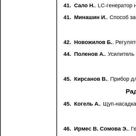
41.
Сало Н.
. LC-генератор 
41.
Минашин И.
. Способ з
42.
Новожилов Б.
. Регуля
44.
Поленов А.
. Усилител
45.
Кирсанов В.
. Прибор д
Ра
45.
Когель А.
. Щуп-насадка
46.
Ирмес В. Сомова Э.
. 