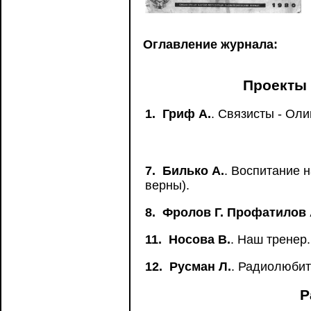
Оглавление журнала:
Проекты 
1.
Гриф А.
. Связисты - Ол
7.
Билько А.
. Воспитание 
верны).
8.
Фролов Г. Профатилов 
11.
Носова В.
. Наш тренер.
12.
Русман Л.
. Радиолюбит
Р