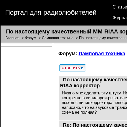
Стать
Портал для радиолюбителей
Журна
По настоящему качественный MM RIAA ко
Главная
->
Форум
->
Ламповая техника
-> По настоящему качественн
Форум:
Ламповая техника
По настоящему качеств
RIAA корректор
Нужно мне сделать эту штуку. Но
конкретно в винилпроигрывателе
выход с винилкорректора непоср
написано, что на звуковые тран
схема не полная?
Re: По настоящему каче