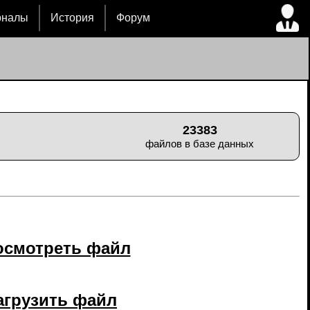
рналы
История
Форум
23383
файлов в базе данных
осмотреть файл
агрузить файл