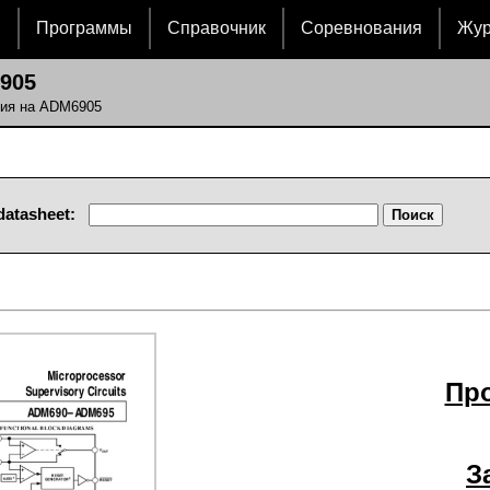
и
Программы
Справочник
Соревнования
Жу
905
ния на ADM6905
datasheet:
Пр
З