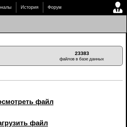
рналы
История
Форум
23383
файлов в базе данных
осмотреть файл
агрузить файл