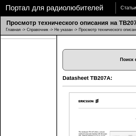
Портал для радиолюбителей
Стать
Просмотр технического описания на TB20
Главная
->
Справочник
->
Не указан
-> Просмотр технического описа
Поиск 
Datasheet TB207A: