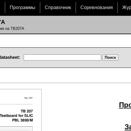
и
Программы
Справочник
Соревнования
Жу
7A
ния на TB207A
datasheet:
Пр
З