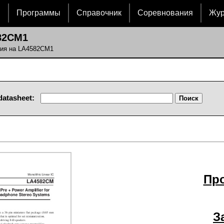
и
Программы
Справочник
Соревнования
Жу
82CM1
ния на LA4582CM1
datasheet:
Пр
З