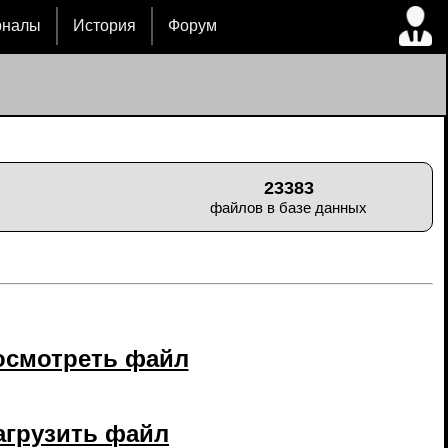
рналы
История
Форум
23383
файлов в базе данных
осмотреть файл
агрузить файл