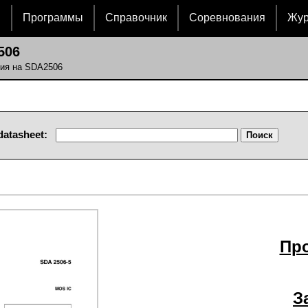
и
Программы
Справочник
Соревнования
Жу
506
ния на SDA2506
datasheet:
Пр
З