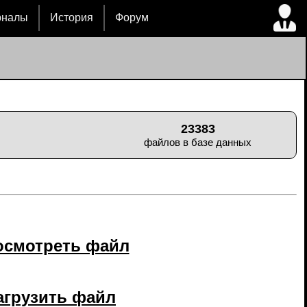
рналы
История
Форум
23383
файлов в базе данных
осмотреть файл
агрузить файл