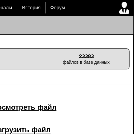
рналы
История
Форум
23383
файлов в базе данных
осмотреть файл
агрузить файл