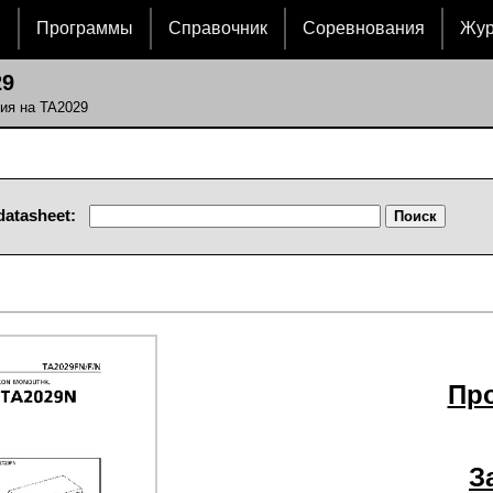
и
Программы
Справочник
Соревнования
Жу
29
ия на TA2029
datasheet:
Пр
З