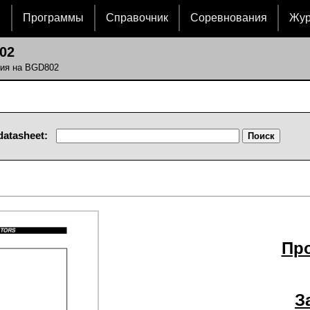
и
Программы
Справочник
Соревнования
Жу
02
ния на BGD802
datasheet:
Пр
З