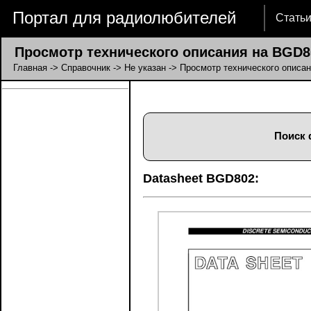
Портал для радиолюбителей
Стать
Просмотр технического описания на BGD8
Главная
->
Справочник
->
Не указан
-> Просмотр технического описа
Поиск 
Datasheet BGD802: