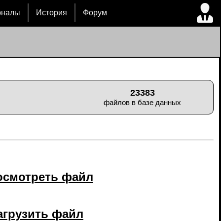
рналы
История
Форум
23383
файлов в базе данных
осмотреть файл
агрузить файл