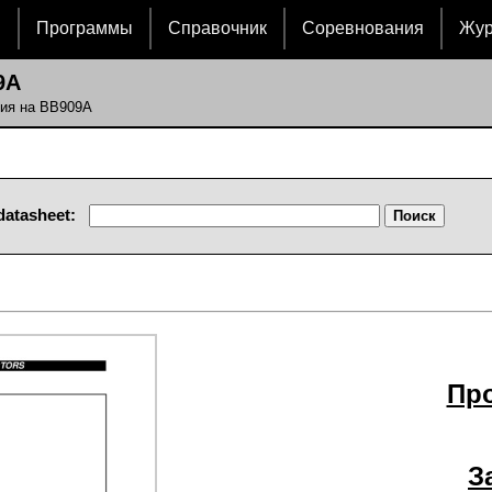
и
Программы
Справочник
Соревнования
Жу
9A
ния на BB909A
datasheet:
Пр
З