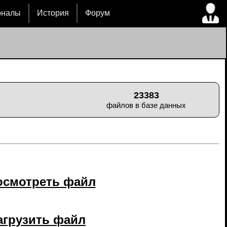
рналы
История
Форум
23383
файлов в базе данных
осмотреть файл
агрузить файл