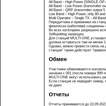
All Band – High Power [SINGLE-OP
All Band – Low Power (transmitter 
All Band – QRP (transmitter output
Low Band – High Power, only 80 a
Multi Operator – Single TX – All Ba
Передатчики и приемники на стан
физически (кабелями) соединены 
Во всех категориях разрешено испо
Selfspotting запрещен.
Для станций MULTI-ONE устанавли
должна оставаться там не менее 1
Однако, можно провести связь на 
станции" также действует "правило
Обмен
Участники обмениваются контроль
начиная с 001 (после номера 999 пе
MULTI-ONE могут использовать р
Если станция не передаёт номер, т
не дают.
Отчеты
Отчеты принимаются до 22.09.202