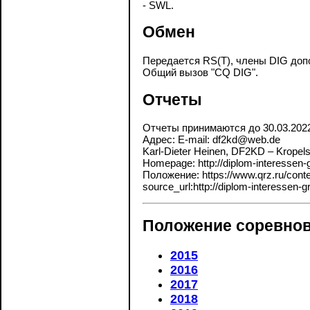
- SWL.
Обмен
Передается RS(T), члены DIG доп
Общий вызов "CQ DIG".
Отчеты
Отчеты принимаются до 30.03.202
Адрес: E-mail: df2kd@web.de
Karl-Dieter Heinen, DF2KD – Kropel
Homepage: http://diplom-interessen-g
Положение: https://www.qrz.ru/contes
source_url:http://diplom-interessen-g
Положение соревнов
2015
2016
2017
2018